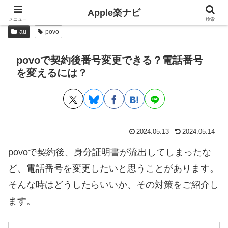
Apple楽ナビ
メニュー
検索
au
povo
povoで契約後番号変更できる？電話番号
を変えるには？
2024.05.13
2024.05.14
povoで契約後、身分証明書が流出してしまったな
ど、電話番号を変更したいと思うことがあります。
そんな時はどうしたらいいか、その対策をご紹介し
ます。