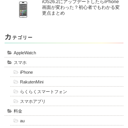
iOS26.2にアップデートしたらiPhone
画面が変わった？初心者でもわかる変
更点まとめ
カ
テゴリー
AppleWatch
スマホ
iPhone
RakutenMini
らくらくスマートフォン
スマホアプリ
料金
au