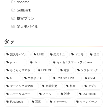
docomo
SoftBank
格安プラン
楽天モバイル
タ
グ
楽天モバイル
LINE
楽天ミニ
ドコモ
楽天
povo
SNS
らくらくスマートフォンme
らくらくスマホ
LINEMO
電話
ソフトバンク
au
文字サイズ
Rakuten Link
eSIM
ゲーミングスマホ
名義変更
料金
アプリ
ステータスバー
メール
設定
UQ mobile
Facebook
写真
メッセージ
キャンペーン