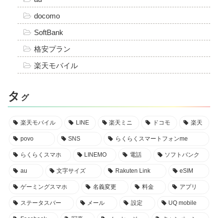
docomo
SoftBank
格安プラン
楽天モバイル
タ
グ
楽天モバイル
LINE
楽天ミニ
ドコモ
楽天
povo
SNS
らくらくスマートフォンme
らくらくスマホ
LINEMO
電話
ソフトバンク
au
文字サイズ
Rakuten Link
eSIM
ゲーミングスマホ
名義変更
料金
アプリ
ステータスバー
メール
設定
UQ mobile