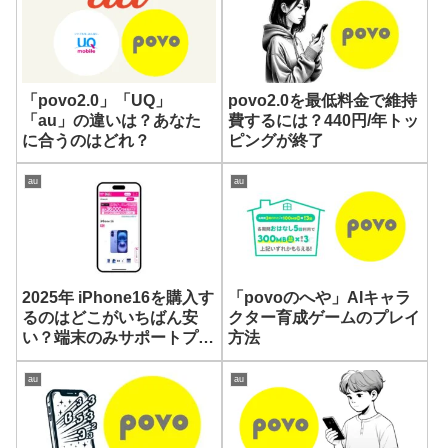
「povo2.0」「UQ」
povo2.0を最低料金で維持
「au」の違いは？あなた
費するには？440円/年トッ
に合うのはどれ？
ピングが終了
au
au
2025年 iPhone16を購入す
「povoのへや」AIキャラ
るのはどこがいちばん安
クター育成ゲームのプレイ
い？端末のみサポートプロ
方法
グラム
au
au