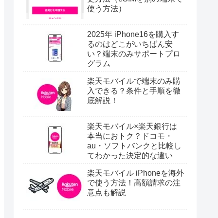
本
日のおすすめ
楽天モバイルでは「契約
者」と「利用者」は別にで
きる？わかりやすく解説！
らくらくスマホメーカーが
作るシニアにおすすめ
「Arrows We2 Plus」
楽天モバイル eSIM 機種変
更方法（eSIMを別の端末で
使う方法）
2025年 iPhone16を購入す
るのはどこがいちばん安
い？端末のみサポートプロ
グラム
楽天モバイルで端末のみ購