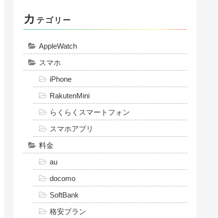
入できる？条件と手順を徹
底解説！
楽天モバイル×楽天銀行は
本当におトク？ドコモ・
au・ソフトバンクと比較し
てわかった決定的な違い
楽天モバイル iPhoneを海外
で使う方法！高額請求の注
意点も解説
カ
テゴリー
AppleWatch
スマホ
iPhone