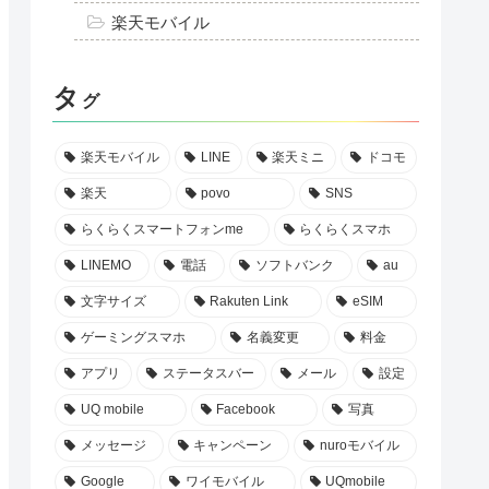
RakutenMini
らくらくスマートフォン
スマホアプリ
料金
au
docomo
SoftBank
格安プラン
楽天モバイル
タ
グ
楽天モバイル
LINE
楽天ミニ
ドコモ