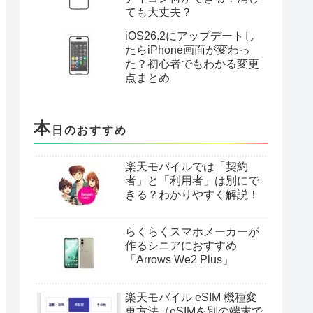
を完全ガイド
iPhone17eは安い？価格と
進化ポイントを徹底解説｜
どこで買うのが一番お得？
楽天モバイル×楽天銀行は
本当におトク？ドコモ・
au・ソフトバンクと比較し
てわかった決定的な違い
iOS26.2で突然出てきた
「ゲーム」「プレビュー」
アイコン何ができる？消し
ても大丈夫？
iOS26.2にアップデートし
たらiPhone画面が変わっ
た？初心者でもわかる変更
点まとめ