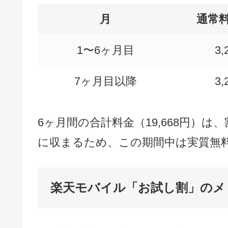
す。ポイント還元や後日キャッシュ
るため、契約者は即座に料金負担を
「Rakuten最強プラン」で「
「Rakuten最強プラン」の月額料金
金は下記のとおりです。
月
通常
1〜6ヶ月目
3,