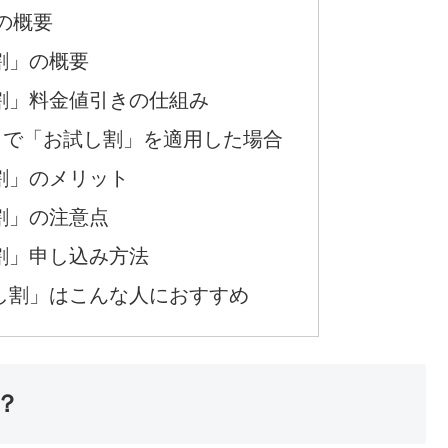
が
1円
！詳細はこちら
／／
天モバイル
次
割」とは？
の概要
割」の概要
割」料金値引きの仕組み