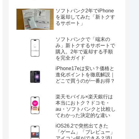
ケーションエンジニア。知見を活か
して現在はブログ収益で生活してい
る早期退職組。ジムで筋トレ、月２
のゴルフ、食べ歩きを楽しんでいま
す。
楽天証券を無料で始めるだ
けで、スマホ代が12ヶ月分
タダになるって知ってた？
ソフトバンク2年でiPhone
を返却してみた「新トクす
るサポート」
ソフトバンクで「端末の
み」新トクするサポートで
購入。2年で返却する手順