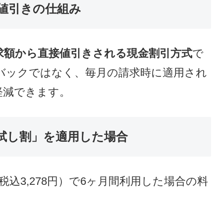
要
らの乗り換え（端末購入を伴わない契約）
）
uten最強プラン」（税込月額3,278円）
値引きの仕組み
求額から直接値引きされる現金割引方式
で