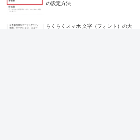
の設定方法
らくらくスマホ 文字（フォント）の大
きさ（サイズ）の変更方法
らくらくスマホでの文字入力方法（数
字、記号、英文字、顔文字、絵文字）
ドコモらくらくスマートフォンme F-
01L 迷惑電話を着信拒否する方法
「迷惑電話ストップサービス」
LINEで友だちを追加する方法（らくら
くスマホ版）