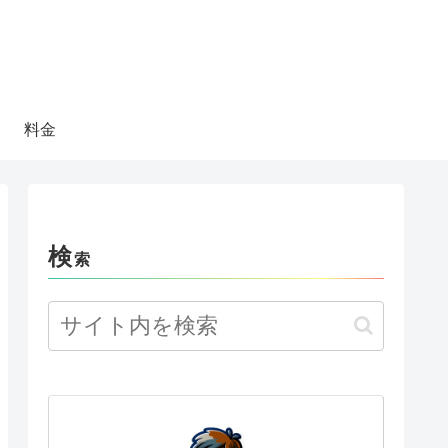
料金
検
索