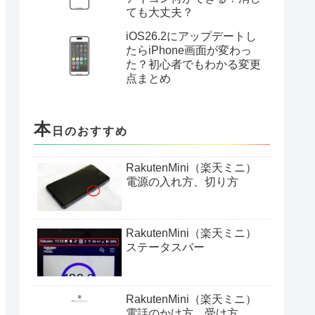
ても大丈夫？
iOS26.2にアップデートし
たらiPhone画面が変わっ
た？初心者でもわかる変更
点まとめ
本
日のおすすめ
RakutenMini（楽天ミニ）
電源の入れ方、切り方
RakutenMini（楽天ミニ）
ステータスバー
RakutenMini（楽天ミニ）
電話のかけ方、受け方