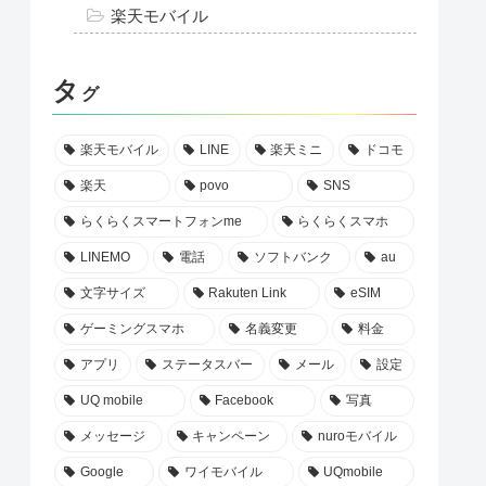
楽天モバイル
タ
グ
楽天モバイル
LINE
楽天ミニ
ドコモ
楽天
povo
SNS
らくらくスマートフォンme
らくらくスマホ
LINEMO
電話
ソフトバンク
au
文字サイズ
Rakuten Link
eSIM
ゲーミングスマホ
名義変更
料金
アプリ
ステータスバー
メール
設定
UQ mobile
Facebook
写真
メッセージ
キャンペーン
nuroモバイル
Google
ワイモバイル
UQmobile