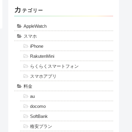
カ
テゴリー
AppleWatch
スマホ
iPhone
RakutenMini
らくらくスマートフォン
スマホアプリ
料金
au
docomo
SoftBank
格安プラン