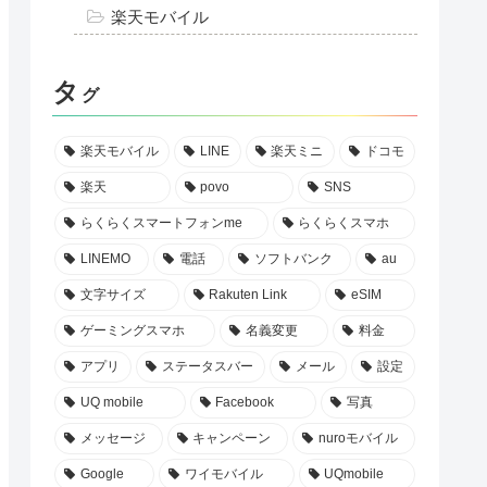
楽天モバイル
タ
グ
楽天モバイル
LINE
楽天ミニ
ドコモ
楽天
povo
SNS
らくらくスマートフォンme
らくらくスマホ
LINEMO
電話
ソフトバンク
au
文字サイズ
Rakuten Link
eSIM
ゲーミングスマホ
名義変更
料金
アプリ
ステータスバー
メール
設定
UQ mobile
Facebook
写真
メッセージ
キャンペーン
nuroモバイル
Google
ワイモバイル
UQmobile