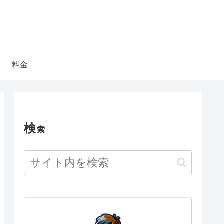
料金
検
索