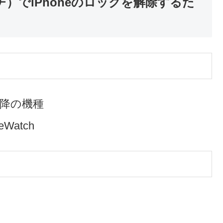
ッチ）でiPhoneのロックを解除するた
 以降の機種
eWatch