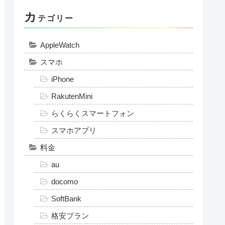
カ
テゴリー
AppleWatch
スマホ
iPhone
RakutenMini
らくらくスマートフォン
スマホアプリ
料金
au
docomo
SoftBank
格安プラン