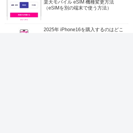
楽天モバイル eSIM 機種変更方法
（eSIMを別の端末で使う方法）
2025年 iPhone16を購入するのはどこ
がいちばん安い？端末のみサポートプ
ログラム
楽天モバイルで端末のみ購入できる？
条件と手順を徹底解説！
楽天モバイル×楽天銀行は本当におト
ク？ドコモ・au・ソフトバンクと比較
してわかった決定的な違い
楽天モバイル iPhoneを海外で使う方
法！高額請求の注意点も解説