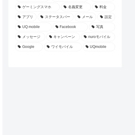
楽天モバイル
タ
グ
楽天モバイル
LINE
楽天ミニ
ドコモ
楽天
povo
SNS
らくらくスマートフォンme
らくらくスマホ
LINEMO
電話
ソフトバンク
au
文字サイズ
Rakuten Link
eSIM
ゲーミングスマホ
名義変更
料金
アプリ
ステータスバー
メール
設定
UQ mobile
Facebook
写真
メッセージ
キャンペーン
nuroモバイル
Google
ワイモバイル
UQmobile