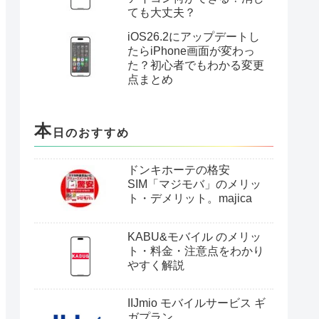
を完全ガイド
iPhone17eは安い？価格と
進化ポイントを徹底解説｜
どこで買うのが一番お得？
楽天モバイル×楽天銀行は
本当におトク？ドコモ・
au・ソフトバンクと比較し
てわかった決定的な違い
iOS26.2で突然出てきた
「ゲーム」「プレビュー」
アイコン何ができる？消し
ても大丈夫？
iOS26.2にアップデートし
たらiPhone画面が変わっ
た？初心者でもわかる変更
点まとめ