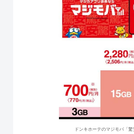
マジカ（majica）アプリ会
UCSカード特典
オンライン契約も可能
ドンキホーテの格安SIM「マジモ