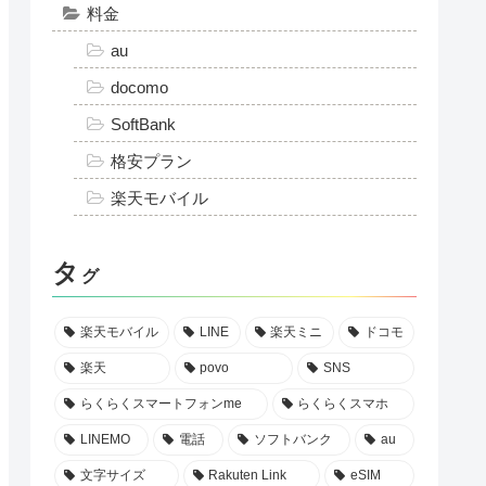
カ
テゴリー
AppleWatch
スマホ
iPhone
RakutenMini
らくらくスマートフォン
スマホアプリ
料金
au
docomo
SoftBank
格安プラン