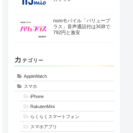
本
日のおすすめ
ドンキホーテの格安
SIM「マジモバ」のメリッ
ト・デメリット。majica
KABU&モバイル のメリッ
ト・料金・注意点をわかり
やすく解説
IIJmio モバイルサービス ギ
ガプラン
nuroモバイル「バリュープ
ラス」音声通話付は3GBで
792円と激安