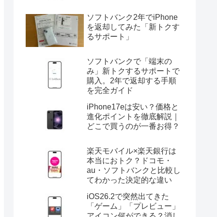
ケーションエンジニア。知見を活か
して現在はブログ収益で生活してい
る早期退職組。ジムで筋トレ、月２
のゴルフ、食べ歩きを楽しんでいま
す。
楽天証券を無料で始めるだ
けで、スマホ代が12ヶ月分
タダになるって知ってた？
ソフトバンク2年でiPhone
を返却してみた「新トクす
るサポート」
ソフトバンクで「端末の
み」新トクするサポートで
購入。2年で返却する手順