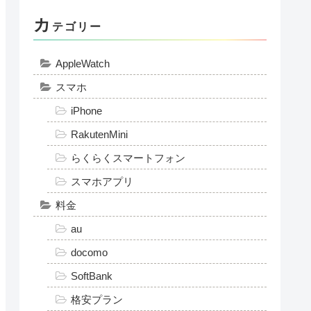
カ
テゴリー
AppleWatch
スマホ
iPhone
RakutenMini
らくらくスマートフォン
スマホアプリ
料金
au
docomo
SoftBank
格安プラン