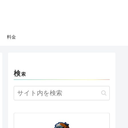
料金
検
索