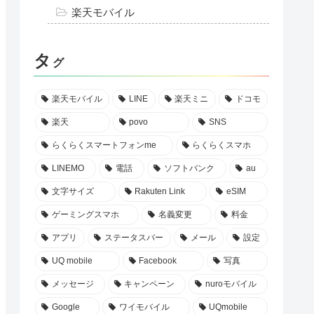
楽天モバイル
タ
グ
楽天モバイル
LINE
楽天ミニ
ドコモ
楽天
povo
SNS
らくらくスマートフォンme
らくらくスマホ
LINEMO
電話
ソフトバンク
au
文字サイズ
Rakuten Link
eSIM
ゲーミングスマホ
名義変更
料金
アプリ
ステータスバー
メール
設定
UQ mobile
Facebook
写真
メッセージ
キャンペーン
nuroモバイル
Google
ワイモバイル
UQmobile