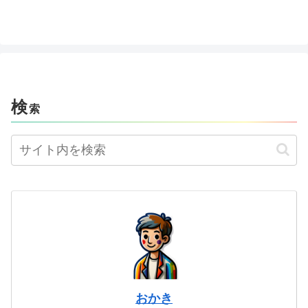
検
索
おかき